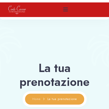
Home
Come raggiungerci
Camere
La tua
Contattaci
prenotazione
Prenota
Home
La tua prenotazione