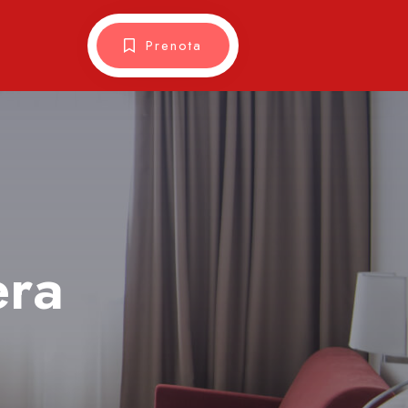
Prenota
era