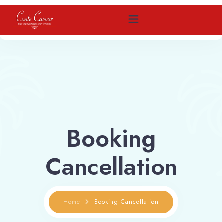
Home
Come raggiungerci
Camere
Booking
Contattaci
Cancellation
Prenota
Home
Booking Cancellation