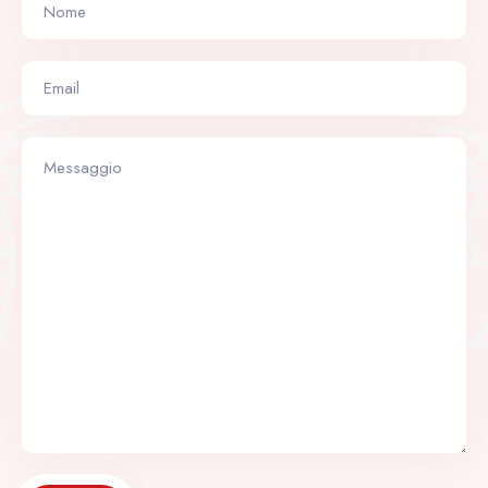
Check-in
Check-out
100
Adulti
Bambini
1
0
Cerca