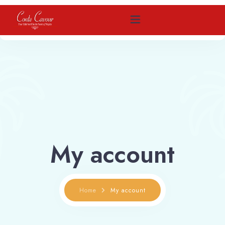
Home
Come raggiungerci
Camere
My account
Contattaci
Prenota
Home
My account