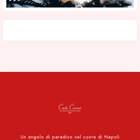
Check-in
Check-out
100
Adulti
Bambini
1
0
Cerca
Un angolo di paradiso nel cuore di Napoli