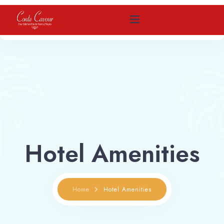
Home
Come raggiungerci
Camere
Hotel Amenities
Contattaci
Prenota
Home
Hotel Amenities